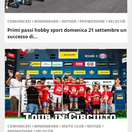
COMUNICATI
/
MINIENDURO
/
NOTIZIE
/
PROMOZIONE
/
VELOCITÀ
Primi passi hobby sport domenica 21 settembre un
successo di…
COMUNICATI
/
MINIENDURO
/
MOTO CLUB
/
NOTIZIE
/
PROMOZIONE
/
VELOCITÀ