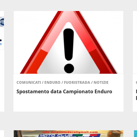
COMUNICATI
/
ENDURO
/
FUORISTRADA
/
NOTIZIE
Spostamento data Campionato Enduro