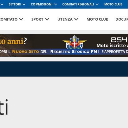
SETTORI
COMMISSIONI
COMITATI REGIONALI
MOTO CLUB
 COMITATO
SPORT
UTENZA
MOTO CLUB
DOCUM
254
Moto iscritte 
i