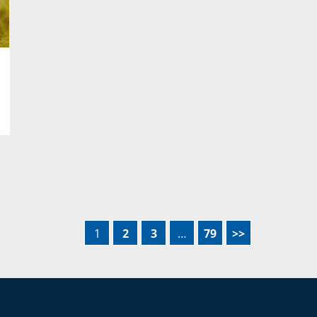
1
2
3
…
79
>>